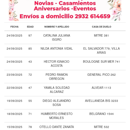
FECHA
EDAD
NOMBRE Y APELLIDO
CASA DE DUELO
24/09/2025
97
CATALINA JULIANA
MITRE 381
ISGRO
24/09/2025
85
NILDA ANTONIA VIDAL
EL SALVADOR 779, VILLA
ARIAS
24/09/2025
43
HECTOR IGNACIO
BOULOGNE SUR MER 741
ACOSTA
23/09/2025
72
PEDRO RAMON
GENERAL PICO 262
OBREGON
22/09/2025
47
YAMILA SOLEDAD
ALVEAR 1113
ALCARAZ
19/09/2025
55
DIEGO ALEJANDRO
AVELLANEDA BIS 3233
SOSA
18/09/2025
71
HUMBERTO ERNESTO
BELGRANO 1544
MORALES
15/09/2025
78
OTELLO DANTE ZANATA
MITRE 532