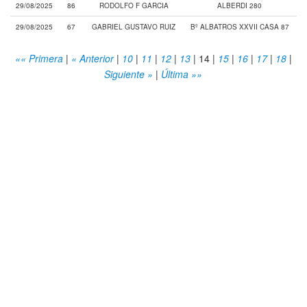
29/08/2025
86
RODOLFO F GARCIA
ALBERDI 280
29/08/2025
67
GABRIEL GUSTAVO RUIZ
Bº ALBATROS XXVII CASA 87
«« Primera
|
« Anterior
|
10
|
11
|
12
|
13
|
14
|
15
|
16
|
17
|
18
|
Siguiente »
|
Última »»