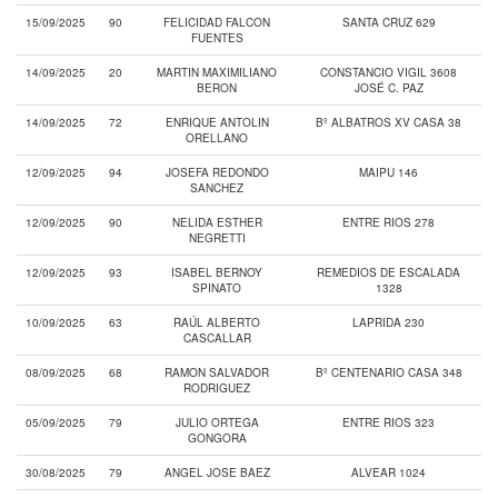
15/09/2025
90
FELICIDAD FALCON
SANTA CRUZ 629
FUENTES
14/09/2025
20
MARTIN MAXIMILIANO
CONSTANCIO VIGIL 3608
BERON
JOSÉ C. PAZ
14/09/2025
72
ENRIQUE ANTOLIN
Bº ALBATROS XV CASA 38
ORELLANO
12/09/2025
94
JOSEFA REDONDO
MAIPU 146
SANCHEZ
12/09/2025
90
NELIDA ESTHER
ENTRE RIOS 278
NEGRETTI
12/09/2025
93
ISABEL BERNOY
REMEDIOS DE ESCALADA
SPINATO
1328
10/09/2025
63
RAÚL ALBERTO
LAPRIDA 230
CASCALLAR
08/09/2025
68
RAMON SALVADOR
Bº CENTENARIO CASA 348
RODRIGUEZ
05/09/2025
79
JULIO ORTEGA
ENTRE RIOS 323
GONGORA
30/08/2025
79
ANGEL JOSE BAEZ
ALVEAR 1024