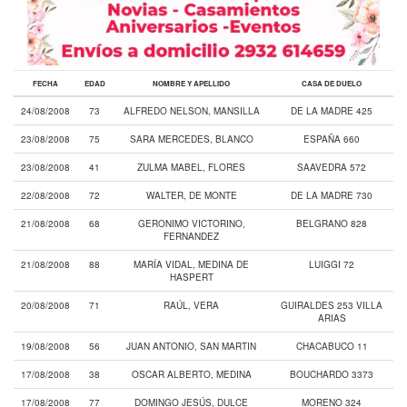
FECHA
EDAD
NOMBRE Y APELLIDO
CASA DE DUELO
24/08/2008
73
ALFREDO NELSON, MANSILLA
DE LA MADRE 425
23/08/2008
75
SARA MERCEDES, BLANCO
ESPAÑA 660
23/08/2008
41
ZULMA MABEL, FLORES
SAAVEDRA 572
22/08/2008
72
WALTER, DE MONTE
DE LA MADRE 730
21/08/2008
68
GERONIMO VICTORINO,
BELGRANO 828
FERNANDEZ
21/08/2008
88
MARÍA VIDAL, MEDINA DE
LUIGGI 72
HASPERT
20/08/2008
71
RAÚL, VERA
GUIRALDES 253 VILLA
ARIAS
19/08/2008
56
JUAN ANTONIO, SAN MARTIN
CHACABUCO 11
17/08/2008
38
OSCAR ALBERTO, MEDINA
BOUCHARDO 3373
17/08/2008
77
DOMINGO JESÚS, DULCE
MORENO 324