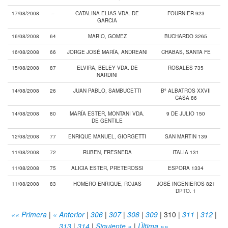
17/08/2008
--
CATALINA ELIAS VDA. DE
FOURNIER 923
GARCIA
16/08/2008
64
MARIO, GOMEZ
BUCHARDO 3265
16/08/2008
66
JORGE JOSÉ MARÍA, ANDREANI
CHABAS, SANTA FE
15/08/2008
87
ELVIRA, BELEY VDA. DE
ROSALES 735
NARDINI
14/08/2008
26
JUAN PABLO, SAMBUCETTI
Bº ALBATROS XXVII
CASA 86
14/08/2008
80
MARÍA ESTER, MONTANI VDA.
9 DE JULIO 150
DE GENTILE
12/08/2008
77
ENRIQUE MANUEL, GIORGETTI
SAN MARTIN 139
11/08/2008
72
RUBEN, FRESNEDA
ITALIA 131
11/08/2008
75
ALICIA ESTER, PRETEROSSI
ESPORA 1334
11/08/2008
83
HOMERO ENRIQUE, ROJAS
JOSÉ INGENIEROS 821
DPTO. 1
«« Primera
|
« Anterior
|
306
|
307
|
308
|
309
|
310
|
311
|
312
|
313
|
314
|
Siguiente »
|
Última »»