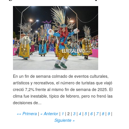
En un fin de semana colmado de eventos culturales,
artísticos y recreativos, el número de turistas que viajó
creció 7,2% frente al mismo fin de semana de 2025. El
clima fue inestable, típico de febrero, pero no frenó las
decisiones de...
«« Primera
|
« Anterior
|
1
|
2
|
3
|
4
|
5
|
6
|
7
|
8
|
9
|
Siguiente »