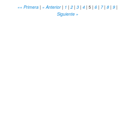
«« Primera
|
« Anterior
|
1
|
2
|
3
|
4
|
5
|
6
|
7
|
8
|
9
|
Siguiente »