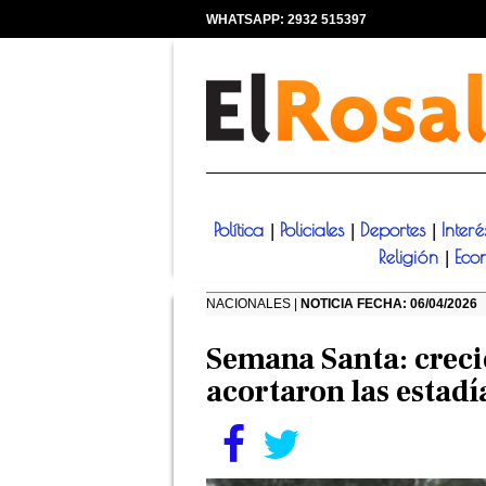
WHATSAPP: 2932 515397
|
Política
Policiales
Deportes
Inter
|
|
|
Religión
Eco
|
NACIONALES |
NOTICIA FECHA: 06/04/2026
Semana Santa: creció
acortaron las estadí