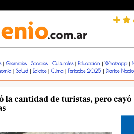
és
Gremiales
Sociales
Culturales
Educación
Whatsapp
N
|
|
|
|
|
|
nomía
Salud
Edictos
Clima
Feriados 2025
Diarios Naci
|
|
|
|
|
 la cantidad de turistas, pero cayó 
as