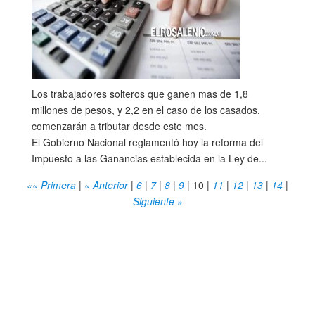
Los trabajadores solteros que ganen mas de 1,8
millones de pesos, y 2,2 en el caso de los casados,
comenzarán a tributar desde este mes.
El Gobierno Nacional reglamentó hoy la reforma del
Impuesto a las Ganancias establecida en la Ley de...
«« Primera
|
« Anterior
|
6
|
7
|
8
|
9
|
10
|
11
|
12
|
13
|
14
|
Siguiente »