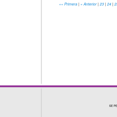
«« Primera
|
« Anterior
|
23
|
24
|
2
SE P