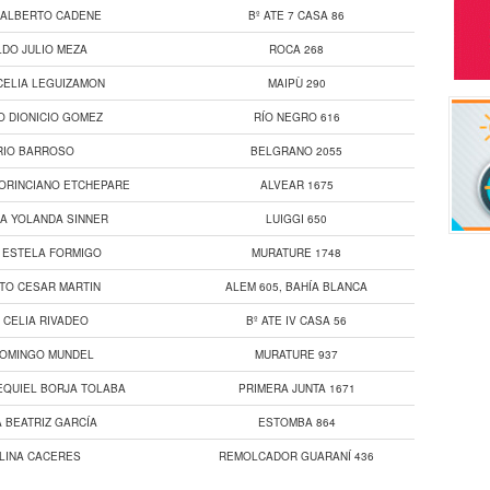
 ALBERTO CADENE
Bº ATE 7 CASA 86
DO JULIO MEZA
ROCA 268
CELIA LEGUIZAMON
MAIPÙ 290
O DIONICIO GOMEZ
RÍO NEGRO 616
RIO BARROSO
BELGRANO 2055
ORINCIANO ETCHEPARE
ALVEAR 1675
SA YOLANDA SINNER
LUIGGI 650
 ESTELA FORMIGO
MURATURE 1748
TO CESAR MARTIN
ALEM 605, BAHÍA BLANCA
 CELIA RIVADEO
Bº ATE IV CASA 56
DOMINGO MUNDEL
MURATURE 937
EQUIEL BORJA TOLABA
PRIMERA JUNTA 1671
 BEATRIZ GARCÍA
ESTOMBA 864
LINA CACERES
REMOLCADOR GUARANÍ 436