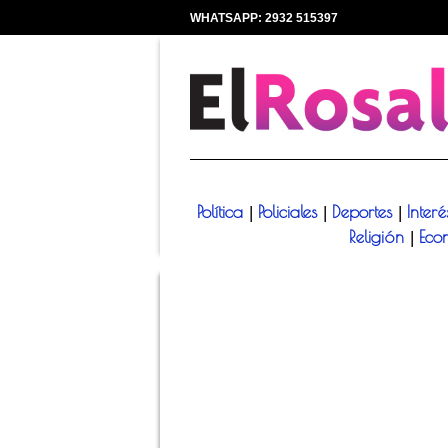
WHATSAPP: 2932 515397
|
Política
Policiales
Deportes
Inter
|
|
|
Religión
Eco
|