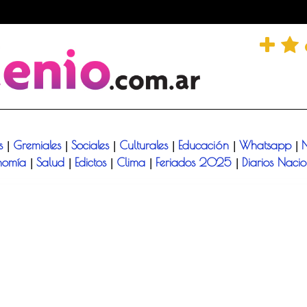
és
Gremiales
Sociales
Culturales
Educación
Whatsapp
N
|
|
|
|
|
|
nomía
Salud
Edictos
Clima
Feriados 2025
Diarios Naci
|
|
|
|
|