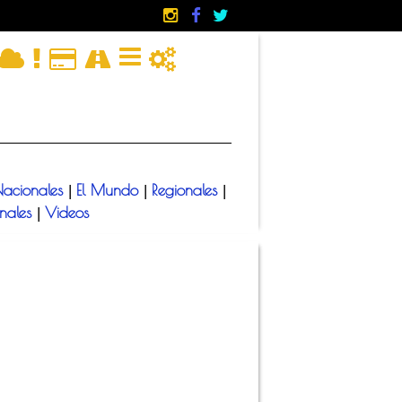
acionales
El Mundo
Regionales
|
|
|
onales
Videos
|