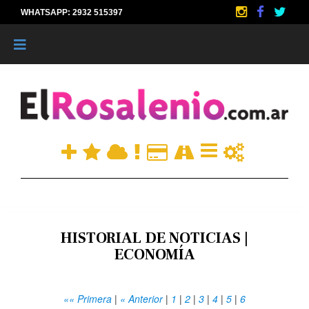
WHATSAPP: 2932 515397
|
HISTORIAL DE NOTICIAS |
ECONOMÍA
«« Primera
|
« Anterior
|
1
|
2
|
3
|
4
|
5
|
6