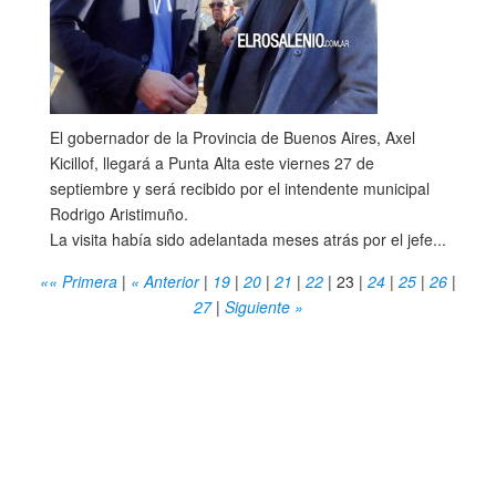
El gobernador de la Provincia de Buenos Aires, Axel
Kicillof, llegará a Punta Alta este viernes 27 de
septiembre y será recibido por el intendente municipal
Rodrigo Aristimuño.
La visita había sido adelantada meses atrás por el jefe...
«« Primera
|
« Anterior
|
19
|
20
|
21
|
22
|
23
|
24
|
25
|
26
|
27
|
Siguiente »