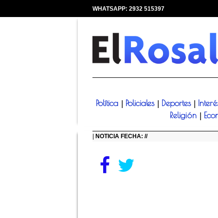
WHATSAPP: 2932 515397
|
Política
Policiales
Deportes
Inter
|
|
|
Religión
Eco
|
|
NOTICIA FECHA: //