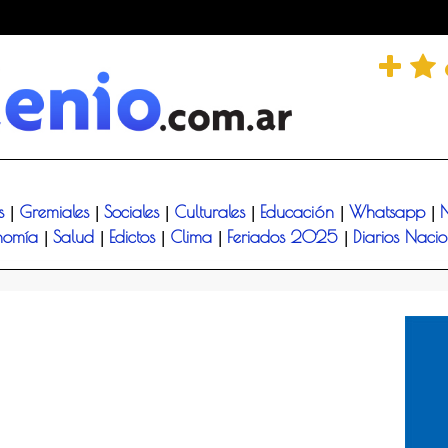
és
Gremiales
Sociales
Culturales
Educación
Whatsapp
N
|
|
|
|
|
|
nomía
Salud
Edictos
Clima
Feriados 2025
Diarios Naci
|
|
|
|
|