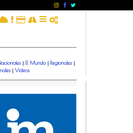
acionales
El Mundo
Regionales
|
|
|
onales
Videos
|