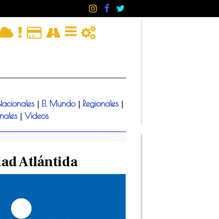
acionales
El Mundo
Regionales
|
|
|
onales
Videos
|
ad Atlántida