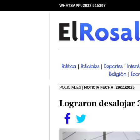
WHATSAPP: 2932 515397
|
Política
Policiales
Deportes
Inter
|
|
|
Religión
Eco
|
POLICIALES |
NOTICIA FECHA: 29/11/2025
Lograron desalojar 