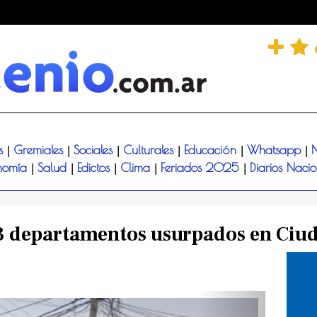
és
Gremiales
Sociales
Culturales
Educación
Whatsapp
N
|
|
|
|
|
|
nomía
Salud
Edictos
Clima
Feriados 2025
Diarios Naci
|
|
|
|
|
3 departamentos usurpados en Ciud