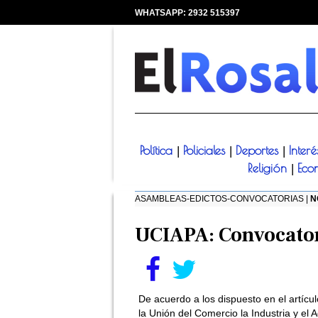
WHATSAPP: 2932 515397
|
Política
Policiales
Deportes
Inter
|
|
|
Religión
Eco
|
ASAMBLEAS-EDICTOS-CONVOCATORIAS |
N
UCIAPA: Convocator
De acuerdo a los dispuesto en el artícu
la Unión del Comercio la Industria y el