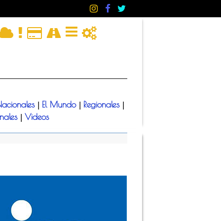
acionales
El Mundo
Regionales
|
|
|
onales
Videos
|