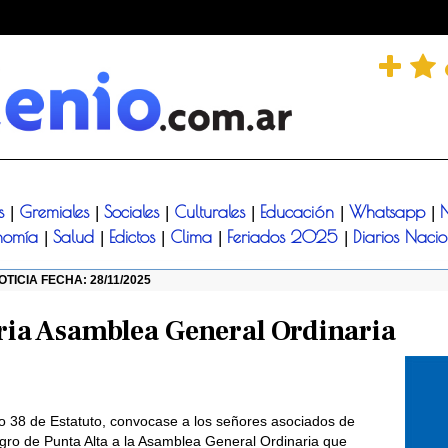
és
Gremiales
Sociales
Culturales
Educación
Whatsapp
N
|
|
|
|
|
|
nomía
Salud
Edictos
Clima
Feriados 2025
Diarios Naci
|
|
|
|
|
OTICIA FECHA: 28/11/2025
ia Asamblea General Ordinaria
lo 38 de Estatuto, convocase a los señores asociados de
 Agro de Punta Alta a la Asamblea General Ordinaria que