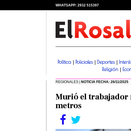
WHATSAPP: 2932 515397
|
Política
Policiales
Deportes
Inter
|
|
|
Religión
Eco
|
REGIONALES |
NOTICIA FECHA: 26/11/2025
Murió el trabajador
metros