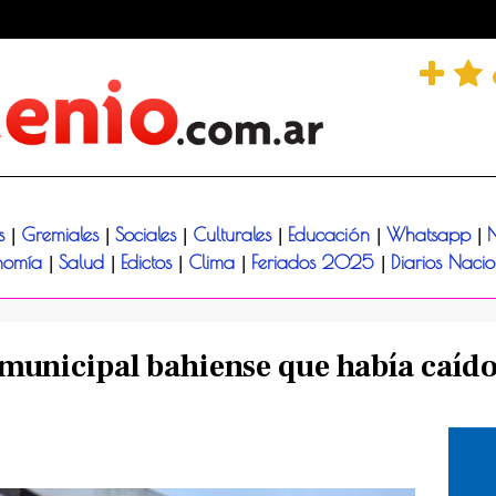
és
Gremiales
Sociales
Culturales
Educación
Whatsapp
N
|
|
|
|
|
|
nomía
Salud
Edictos
Clima
Feriados 2025
Diarios Naci
|
|
|
|
|
 municipal bahiense que había caíd