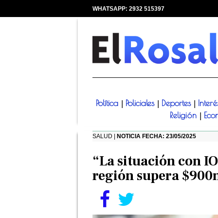
WHATSAPP: 2932 515397
|
Política
Policiales
Deportes
Inter
|
|
|
Religión
Eco
|
SALUD |
NOTICIA FECHA: 23/05/2025
“La situación con IO
región supera $900