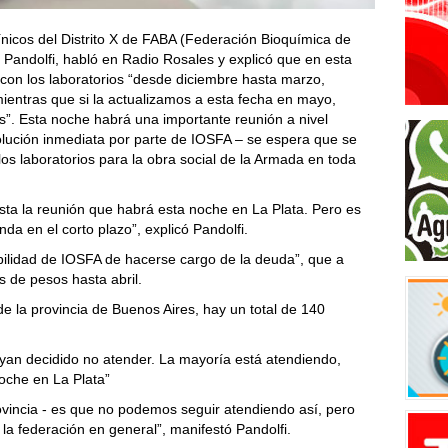
línicos del Distrito X de FABA (Federación Bioquímica de
o Pandolfi, habló en Radio Rosales y explicó que en esta
con los laboratorios “desde diciembre hasta marzo,
ientras que si la actualizamos a esta fecha en mayo,
”. Esta noche habrá una importante reunión a nivel
olución inmediata por parte de IOSFA – se espera que se
los laboratorios para la obra social de la Armada en toda
sta la reunión que habrá esta noche en La Plata. Pero es
a en el corto plazo”, explicó Pandolfi.
bilidad de IOSFA de hacerse cargo de la deuda”, que a
es de pesos hasta abril.
de la provincia de Buenos Aires, hay un total de 140
ayan decidido no atender. La mayoría está atendiendo,
oche en La Plata”
ovincia - es que no podemos seguir atendiendo así, pero
a federación en general”, manifestó Pandolfi.