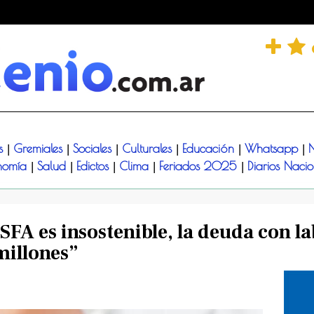
és
Gremiales
Sociales
Culturales
Educación
Whatsapp
N
|
|
|
|
|
|
nomía
Salud
Edictos
Clima
Feriados 2025
Diarios Naci
|
|
|
|
|
SFA es insostenible, la deuda con la
millones”