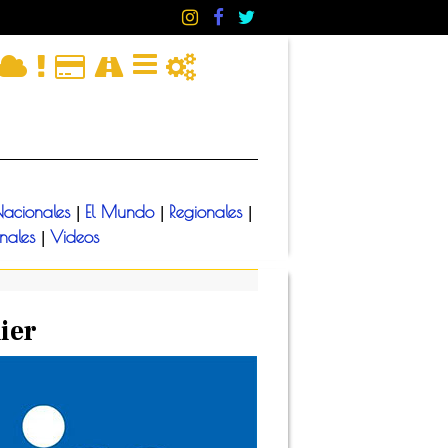
acionales
El Mundo
Regionales
|
|
|
onales
Videos
|
lier