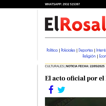
WHATSAPP: 2932 515397
|
Política
Policiales
Deportes
Inter
|
|
|
Religión
Eco
|
CULTURALES |
NOTICIA FECHA: 22/05/2025
El acto oficial por e