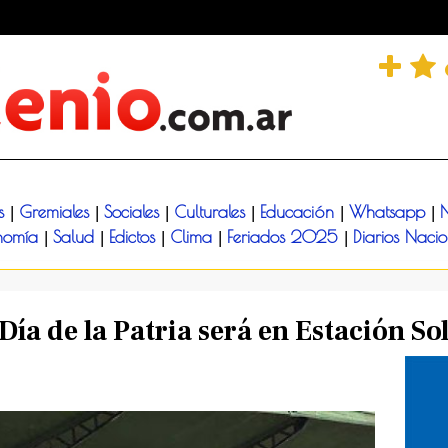
és
Gremiales
Sociales
Culturales
Educación
Whatsapp
N
|
|
|
|
|
|
nomía
Salud
Edictos
Clima
Feriados 2025
Diarios Naci
|
|
|
|
|
l Día de la Patria será en Estación So