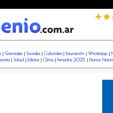
és
Gremiales
Sociales
Culturales
Educación
Whatsapp
N
|
|
|
|
|
|
nomía
Salud
Edictos
Clima
Feriados 2025
Diarios Naci
|
|
|
|
|