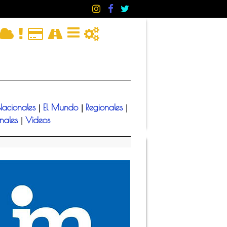
acionales
El Mundo
Regionales
|
|
|
onales
Videos
|