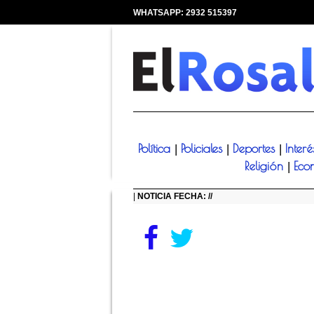
WHATSAPP: 2932 515397
|
Política
Policiales
Deportes
Inter
|
|
|
Religión
Eco
|
|
NOTICIA FECHA: //