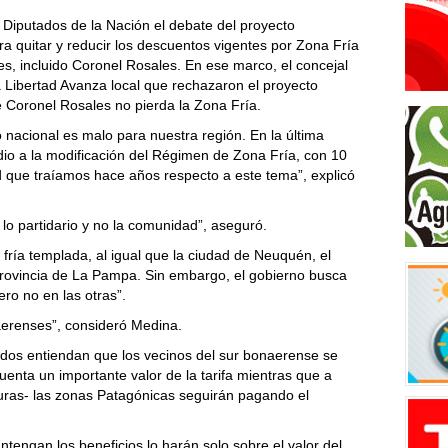
 Diputados de la Nación el debate del proyecto
a quitar y reducir los descuentos vigentes por Zona Fría
es, incluido Coronel Rosales. En ese marco, el concejal
a Libertad Avanza local que rechazaron el proyecto
 Coronel Rosales no pierda la Zona Fría.
 nacional es malo para nuestra región. En la última
io a la modificación del Régimen de Zona Fría, con 10
d que traíamos hace años respecto a este tema”, explicó
lo partidario y no la comunidad”, aseguró.
fría templada, al igual que la ciudad de Neuquén, el
provincia de La Pampa. Sin embargo, el gobierno busca
ero no en las otras”.
aerenses”, consideró Medina.
rtidos entiendan que los vecinos del sur bonaerense se
uenta un importante valor de la tarifa mientras que a
uras- las zonas Patagónicas seguirán pagando el
tengan los beneficios lo harán solo sobre el valor del