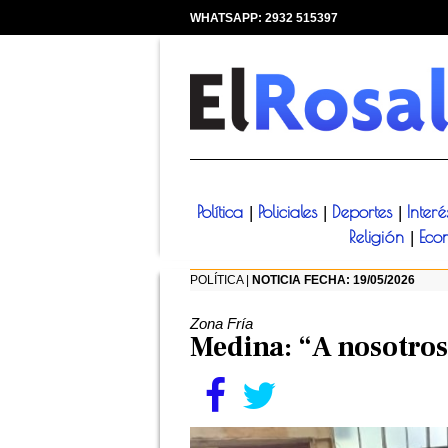
WHATSAPP: 2932 515397
|
Política
Policiales
Deportes
Inter
|
|
|
Religión
Eco
|
POLÍTICA |
NOTICIA FECHA: 19/05/2026
Zona Fría
Medina: “A nosotros