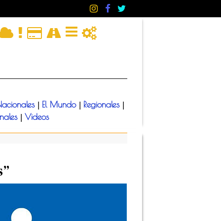
acionales
El Mundo
Regionales
|
|
|
onales
Videos
|
s”