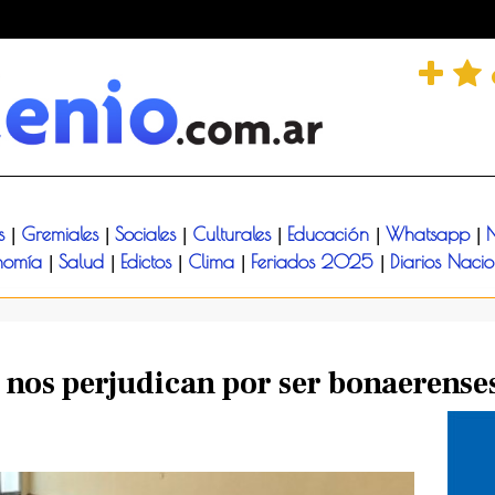
és
Gremiales
Sociales
Culturales
Educación
Whatsapp
N
|
|
|
|
|
|
nomía
Salud
Edictos
Clima
Feriados 2025
Diarios Naci
|
|
|
|
|
 nos perjudican por ser bonaerense