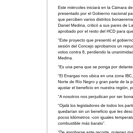
Este miércoles iniciará en la Cámara de
presentado por el Gobierno nacional par
que perciben varios distritos bonaerens
Daniel Medina, criticó a sus pares de L
aprobado por el resto del HCD para que
“Este proyecto que presentó el gobierno
sesión del Concejo aprobamos un repud
votos contra 8, perdiendo la unanimida
Medina.
“Es una pena que se ponga por delante 
“El Enargas nos ubica en una zona IBC, 
Norte de Río Negro y gran parte de la 
ajustar el beneficio en nuestra región, p
“A nosotros nos perjudican por ser bon
“Ojalá los legisladores de todos los pa
quedarían sin un beneficio que les desc
pocos kilómetros -con iguales temperat
combustible más barato”.
“De aprobarse este recorte, quienes man