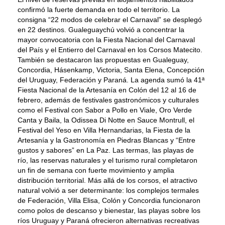
confirmó la fuerte demanda en todo el territorio. La
consigna “22 modos de celebrar el Carnaval” se desplegó
en 22 destinos. Gualeguaychú volvió a concentrar la
mayor convocatoria con la Fiesta Nacional del Carnaval
del País y el Entierro del Carnaval en los Corsos Matecito.
También se destacaron las propuestas en Gualeguay,
Concordia, Hásenkamp, Victoria, Santa Elena, Concepción
del Uruguay, Federación y Paraná. La agenda sumó la 41ª
Fiesta Nacional de la Artesanía en Colón del 12 al 16 de
febrero, además de festivales gastronómicos y culturales
como el Festival con Sabor a Pollo en Viale, Oro Verde
Canta y Baila, la Odissea Di Notte en Sauce Montrull, el
Festival del Yeso en Villa Hernandarias, la Fiesta de la
Artesanía y la Gastronomía en Piedras Blancas y “Entre
gustos y sabores” en La Paz. Las termas, las playas de
río, las reservas naturales y el turismo rural completaron
un fin de semana con fuerte movimiento y amplia
distribución territorial. Más allá de los corsos, el atractivo
natural volvió a ser determinante: los complejos termales
de Federación, Villa Elisa, Colón y Concordia funcionaron
como polos de descanso y bienestar, las playas sobre los
ríos Uruguay y Paraná ofrecieron alternativas recreativas