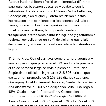
Parque Nacional Iberá ofreció una alternativa diferente
para quienes buscaron descanso y contacto con la
naturaleza. Localidades como Colonia Carlos Pellegrini,
Concepción, San Miguel y Loreto recibieron turistas
interesados en excursiones por los esteros, avistaje de
fauna, paseos en lancha y experiencias de turismo rural.
En el corazón del Iberá, la propuesta combinó
tranquilidad, atardeceres sobre las lagunas y gastronomía
regional, consolidando un perfil de visitante que eligió
desconectar y vivir un carnaval asociado a la naturaleza y
la paz.
8) Entre Ríos. Con el carnaval como gran protagonista y
una ocupación que promedió el 97% en toda la provincia,
el fin de semana largo se vivió a pleno en Entre Ríos.
Según datos oficiales, ingresaron 218.603 turistas que
gastaron un promedio de $ 107.525 diarios cada uno.
Gualeguay, Pueblo General Belgrano, Santa Elena y Santa
Ana alcanzaron el 100% de ocupación. Villa Elisa llegó al
98%. Gualeguaychú, Federación y Concepción del
Uruguay marcaron el 97%. Colón registró el 96%. San
José y Concordia el 95%, Chajarí el 90% y La Paz el 89%.
El nivel de reservas previas en alojamientos habilitados