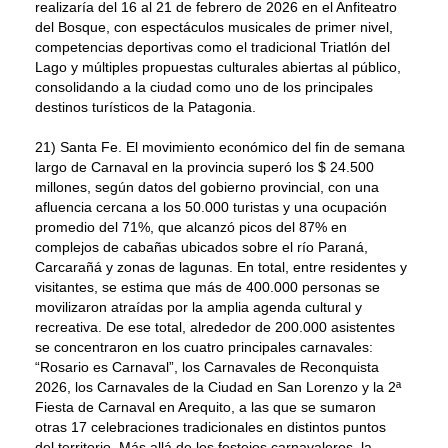
realizaría del 16 al 21 de febrero de 2026 en el Anfiteatro
del Bosque, con espectáculos musicales de primer nivel,
competencias deportivas como el tradicional Triatlón del
Lago y múltiples propuestas culturales abiertas al público,
consolidando a la ciudad como uno de los principales
destinos turísticos de la Patagonia.
21) Santa Fe. El movimiento económico del fin de semana
largo de Carnaval en la provincia superó los $ 24.500
millones, según datos del gobierno provincial, con una
afluencia cercana a los 50.000 turistas y una ocupación
promedio del 71%, que alcanzó picos del 87% en
complejos de cabañas ubicados sobre el río Paraná,
Carcarañá y zonas de lagunas. En total, entre residentes y
visitantes, se estima que más de 400.000 personas se
movilizaron atraídas por la amplia agenda cultural y
recreativa. De ese total, alrededor de 200.000 asistentes
se concentraron en los cuatro principales carnavales:
“Rosario es Carnaval”, los Carnavales de Reconquista
2026, los Carnavales de la Ciudad en San Lorenzo y la 2ª
Fiesta de Carnaval en Arequito, a las que se sumaron
otras 17 celebraciones tradicionales en distintos puntos
del territorio. Más allá de los festejos carnavaleros, la