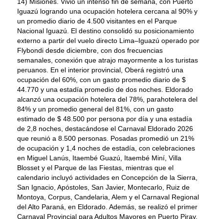
14) Misiones. Vivió un intenso fin de semana, con Puerto
Iguazú logrando una ocupación hotelera cercana al 90% y
un promedio diario de 4.500 visitantes en el Parque
Nacional Iguazú. El destino consolidó su posicionamiento
externo a partir del vuelo directo Lima–Iguazú operado por
Flybondi desde diciembre, con dos frecuencias
semanales, conexión que atrajo mayormente a los turistas
peruanos. En el interior provincial, Oberá registró una
ocupación del 60%, con un gasto promedio diario de $
44.770 y una estadía promedio de dos noches. Eldorado
alcanzó una ocupación hotelera del 78%, parahotelera del
84% y un promedio general del 81%, con un gasto
estimado de $ 48.500 por persona por día y una estadía
de 2,8 noches, destacándose el Carnaval Eldorado 2026
que reunió a 8.500 personas. Posadas promedió un 21%
de ocupación y 1,4 noches de estadía, con celebraciones
en Miguel Lanús, Itaembé Guazú, Itaembé Miní, Villa
Blosset y el Parque de las Fiestas, mientras que el
calendario incluyó actividades en Concepción de la Sierra,
San Ignacio, Apóstoles, San Javier, Montecarlo, Ruiz de
Montoya, Corpus, Candelaria, Alem y el Carnaval Regional
del Alto Paraná, en Eldorado. Además, se realizó el primer
Carnaval Provincial para Adultos Mayores en Puerto Piray,