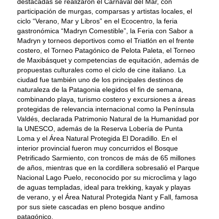
destacadas se realizaron el Carnaval del Mar, con
participación de murgas, comparsas y artistas locales, el
ciclo “Verano, Mar y Libros” en el Ecocentro, la feria
gastronómica “Madryn Comestible”, la Feria con Sabor a
Madryn y torneos deportivos como el Triatlón en el frente
costero, el Torneo Patagónico de Pelota Paleta, el Torneo
de Maxibásquet y competencias de equitación, además de
propuestas culturales como el ciclo de cine italiano. La
ciudad fue también uno de los principales destinos de
naturaleza de la Patagonia elegidos el fin de semana,
combinando playa, turismo costero y excursiones a áreas
protegidas de relevancia internacional como la Península
Valdés, declarada Patrimonio Natural de la Humanidad por
la UNESCO, además de la Reserva Lobería de Punta
Loma y el Área Natural Protegida El Doradillo. En el
interior provincial fueron muy concurridos el Bosque
Petrificado Sarmiento, con troncos de más de 65 millones
de años, mientras que en la cordillera sobresalió el Parque
Nacional Lago Puelo, reconocido por su microclima y lago
de aguas templadas, ideal para trekking, kayak y playas
de verano, y el Área Natural Protegida Nant y Fall, famosa
por sus siete cascadas en pleno bosque andino
patagónico.