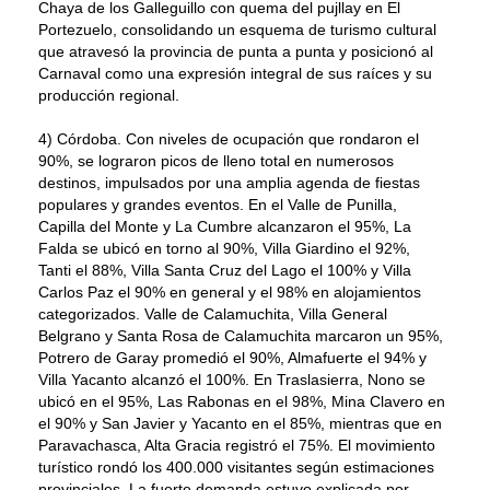
Chaya de los Galleguillo con quema del pujllay en El
Portezuelo, consolidando un esquema de turismo cultural
que atravesó la provincia de punta a punta y posicionó al
Carnaval como una expresión integral de sus raíces y su
producción regional.
4) Córdoba. Con niveles de ocupación que rondaron el
90%, se lograron picos de lleno total en numerosos
destinos, impulsados por una amplia agenda de fiestas
populares y grandes eventos. En el Valle de Punilla,
Capilla del Monte y La Cumbre alcanzaron el 95%, La
Falda se ubicó en torno al 90%, Villa Giardino el 92%,
Tanti el 88%, Villa Santa Cruz del Lago el 100% y Villa
Carlos Paz el 90% en general y el 98% en alojamientos
categorizados. Valle de Calamuchita, Villa General
Belgrano y Santa Rosa de Calamuchita marcaron un 95%,
Potrero de Garay promedió el 90%, Almafuerte el 94% y
Villa Yacanto alcanzó el 100%. En Traslasierra, Nono se
ubicó en el 95%, Las Rabonas en el 98%, Mina Clavero en
el 90% y San Javier y Yacanto en el 85%, mientras que en
Paravachasca, Alta Gracia registró el 75%. El movimiento
turístico rondó los 400.000 visitantes según estimaciones
provinciales. La fuerte demanda estuvo explicada por