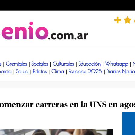
és
Gremiales
Sociales
Culturales
Educación
Whatsapp
N
|
|
|
|
|
|
nomía
Salud
Edictos
Clima
Feriados 2025
Diarios Naci
|
|
|
|
|
comenzar carreras en la UNS en ago