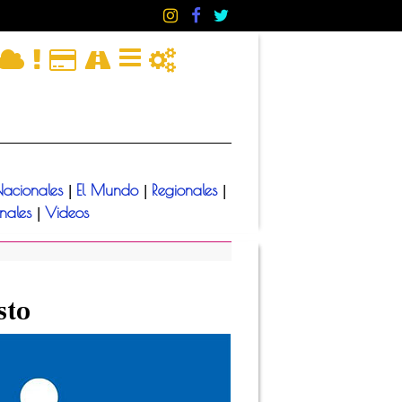
acionales
El Mundo
Regionales
|
|
|
onales
Videos
|
sto