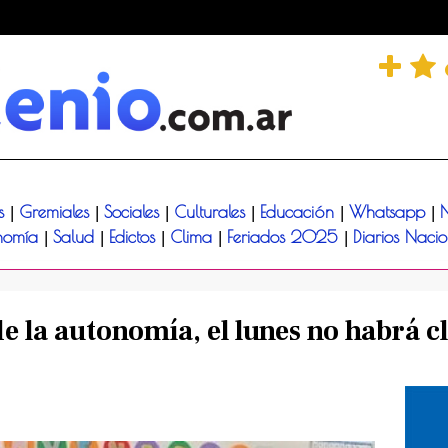
és
Gremiales
Sociales
Culturales
Educación
Whatsapp
N
|
|
|
|
|
|
nomía
Salud
Edictos
Clima
Feriados 2025
Diarios Naci
|
|
|
|
|
 de la autonomía, el lunes no habrá c