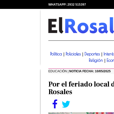
WHATSAPP: 2932 515397
|
Política
Policiales
Deportes
Inter
|
|
|
Religión
Eco
|
EDUCACIÓN |
NOTICIA FECHA: 10/05/2025
Por el feriado local
Rosales