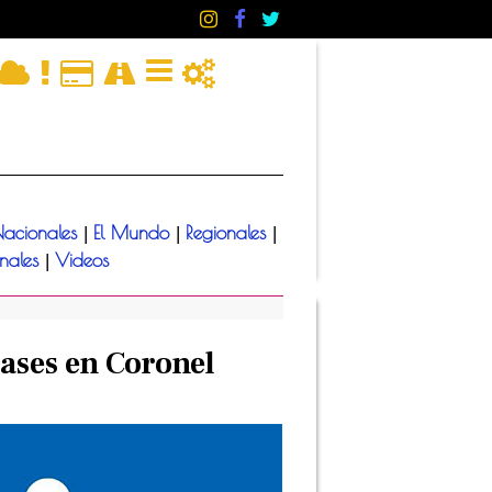
acionales
El Mundo
Regionales
|
|
|
onales
Videos
|
lases en Coronel