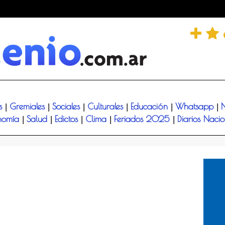
és
Gremiales
Sociales
Culturales
Educación
Whatsapp
N
|
|
|
|
|
|
nomía
Salud
Edictos
Clima
Feriados 2025
Diarios Naci
|
|
|
|
|