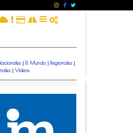
acionales
El Mundo
Regionales
|
|
|
onales
Videos
|