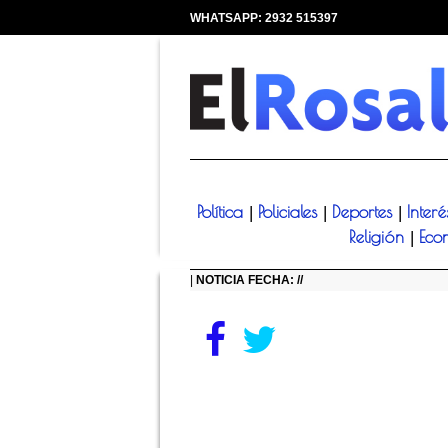
WHATSAPP: 2932 515397
|
Política
Policiales
Deportes
Inter
|
|
|
Religión
Eco
|
|
NOTICIA FECHA: //