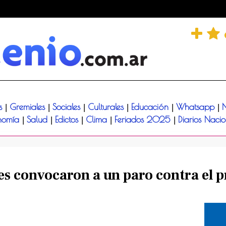
és
Gremiales
Sociales
Culturales
Educación
Whatsapp
N
|
|
|
|
|
|
nomía
Salud
Edictos
Clima
Feriados 2025
Diarios Naci
|
|
|
|
|
s convocaron a un paro contra el 