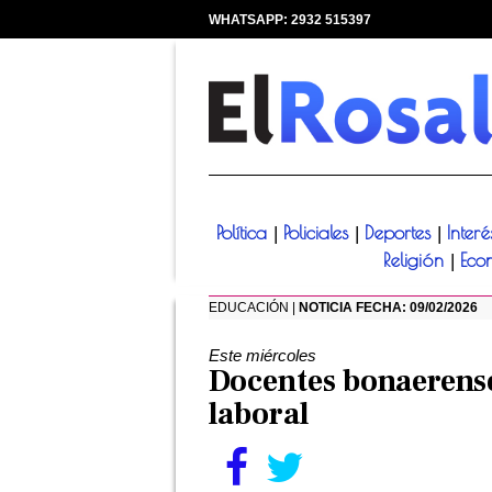
WHATSAPP: 2932 515397
|
Política
Policiales
Deportes
Inter
|
|
|
Religión
Eco
|
EDUCACIÓN |
NOTICIA FECHA: 09/02/2026
Este miércoles
Docentes bonaerense
laboral