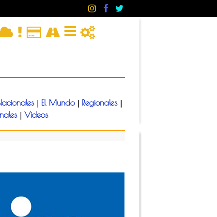
acionales
El Mundo
Regionales
|
|
|
onales
Videos
|