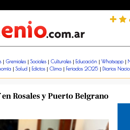
és
Gremiales
Sociales
Culturales
Educación
Whatsapp
N
|
|
|
|
|
|
nomía
Salud
Edictos
Clima
Feriados 2025
Diarios Naci
|
|
|
|
|
f en Rosales y Puerto Belgrano