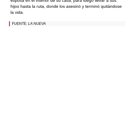
esposa en el interior de su casa, para luego llevar a sus
hijos hasta la ruta, donde los asesinó y terminó quitándose
la vida.
FUENTE:
LA NUEVA