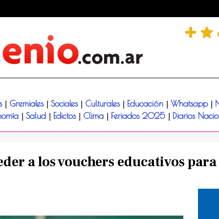
és
Gremiales
Sociales
Culturales
Educación
Whatsapp
N
|
|
|
|
|
|
nomía
Salud
Edictos
Clima
Feriados 2025
Diarios Naci
|
|
|
|
|
der a los vouchers educativos para