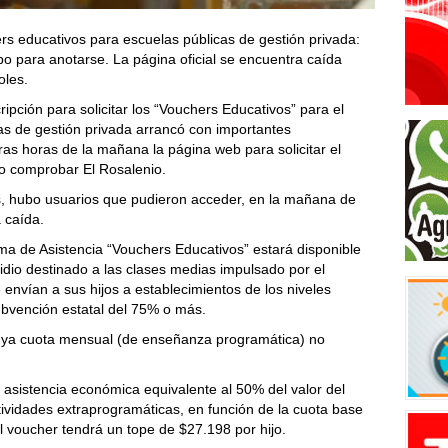
ers educativos para escuelas públicas de gestión privada:
 para anotarse. La página oficial se encuentra caída
oles.
ripción para solicitar los “Vouchers Educativos” para el
as de gestión privada arrancó con importantes
ras horas de la mañana la página web para solicitar el
o comprobar El Rosalenio.
s, hubo usuarios que pudieron acceder, en la mañana de
 caída.
rama de Asistencia “Vouchers Educativos” estará disponible
sidio destinado a las clases medias impulsado por el
 envían a sus hijos a establecimientos de los niveles
subvención estatal del 75% o más.
 cuya cuota mensual (de enseñanza programática) no
 asistencia económica equivalente al 50% del valor del
ctividades extraprogramáticas, en función de la cuota base
El voucher tendrá un tope de $27.198 por hijo.