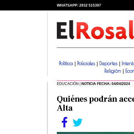
WHATSAPP: 2932 515397
|
Política
Policiales
Deportes
Inter
|
|
|
Religión
Eco
|
EDUCACIÓN |
NOTICIA FECHA: 04/04/2024
Quiénes podrán acce
Alta