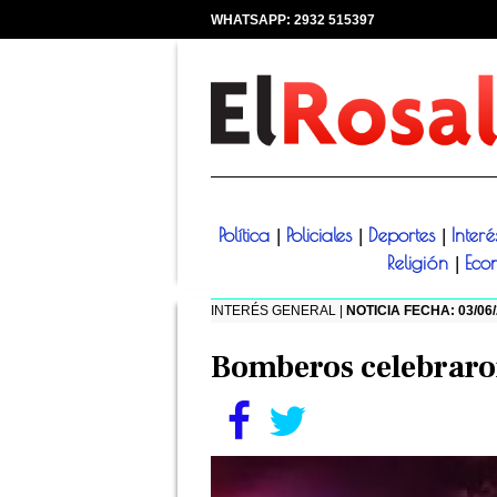
WHATSAPP: 2932 515397
|
Política
Policiales
Deportes
Inter
|
|
|
Religión
Eco
|
INTERÉS GENERAL |
NOTICIA FECHA: 03/06
Bomberos celebraro