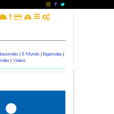
acionales
El Mundo
Regionales
|
|
|
onales
Videos
|