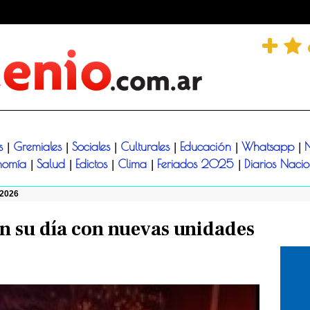
és
Gremiales
Sociales
Culturales
Educación
Whatsapp
N
|
|
|
|
|
|
nomía
Salud
Edictos
Clima
Feriados 2025
Diarios Naci
|
|
|
|
|
/2026
n su día con nuevas unidades