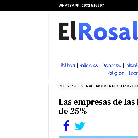
WHATSAPP: 2932 515397
|
Política
Policiales
Deportes
Inter
|
|
|
Religión
Eco
|
INTERÉS GENERAL |
NOTICIA FECHA: 02/06
Las empresas de las 
de 25%