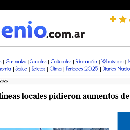
és
Gremiales
Sociales
Culturales
Educación
Whatsapp
N
|
|
|
|
|
|
nomía
Salud
Edictos
Clima
Feriados 2025
Diarios Naci
|
|
|
|
|
/2026
líneas locales pidieron aumentos de