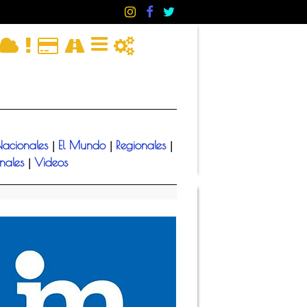
acionales
El Mundo
Regionales
|
|
|
onales
Videos
|