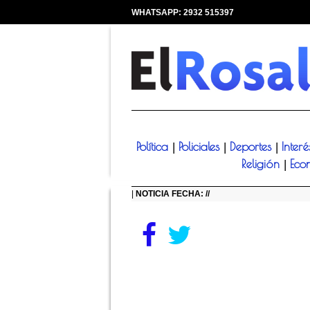
WHATSAPP: 2932 515397
|
Política
Policiales
Deportes
Inter
|
|
|
Religión
Eco
|
|
NOTICIA FECHA: //