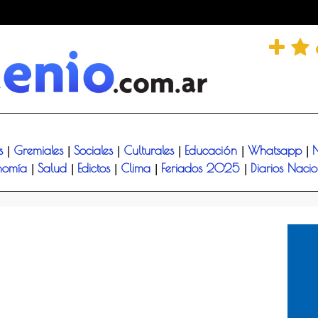
és
Gremiales
Sociales
Culturales
Educación
Whatsapp
N
|
|
|
|
|
|
nomía
Salud
Edictos
Clima
Feriados 2025
Diarios Naci
|
|
|
|
|