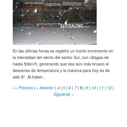
En las últimas horas se registró un fuerte incremento en
la intensidad del viento del sector Sur, con ráfagas de
hasta 50km/h, generando que sea aún más brusco el
descenso de temperatura y la máxima para hoy es de
sólo 8°. Al haber...
«« Primera
|
« Anterior
|
4
|
5
|
6
|
7
|
8
|
9
|
10
|
11
|
12
|
Siguiente »