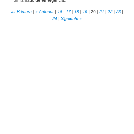
un llamado de emergencia...
«« Primera
|
« Anterior
|
16
|
17
|
18
|
19
|
20
|
21
|
22
|
23
|
24
|
Siguiente »