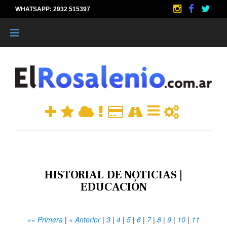
WHATSAPP: 2932 515397
|
HISTORIAL DE NOTICIAS |
EDUCACIÓN
«« Primera
|
« Anterior
|
3
|
4
|
5
|
6
|
7
|
8
|
9
|
10
|
11