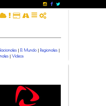
acionales
El Mundo
Regionales
|
|
|
onales
Videos
|