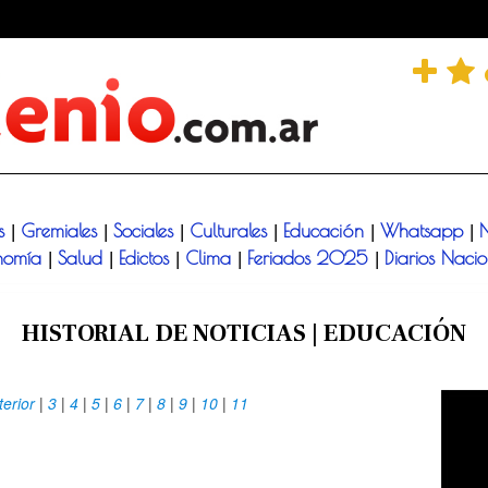
és
Gremiales
Sociales
Culturales
Educación
Whatsapp
N
|
|
|
|
|
|
nomía
Salud
Edictos
Clima
Feriados 2025
Diarios Naci
|
|
|
|
|
HISTORIAL DE NOTICIAS | EDUCACIÓN
terior
|
3
|
4
|
5
|
6
|
7
|
8
|
9
|
10
|
11