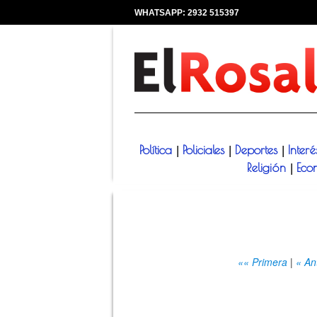
WHATSAPP: 2932 515397
|
Política
Policiales
Deportes
Inter
|
|
|
Religión
Eco
|
«« Primera
|
« An