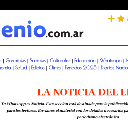
és
Gremiales
Sociales
Culturales
Educación
Whatsapp
N
|
|
|
|
|
|
nomía
Salud
Edictos
Clima
Feriados 2025
Diarios Naci
|
|
|
|
|
LA NOTICIA DEL 
Tu WhatsApp es Noticia. Esta sección está destinada para la publicació
para los lectores. Envianos el material con los detalles necesarios p
periodismo electrónico.