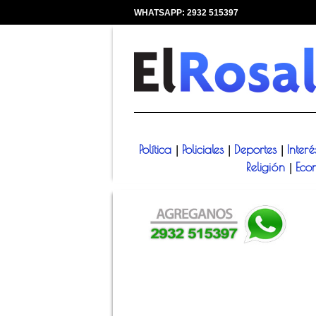
WHATSAPP: 2932 515397
|
Política
Policiales
Deportes
Inter
|
|
|
Religión
Eco
|