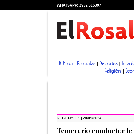
WHATSAPP: 2932 515397
|
Política
Policiales
Deportes
Inter
|
|
|
Religión
Eco
|
REGIONALES | 20/09/2024
Temerario conductor le 