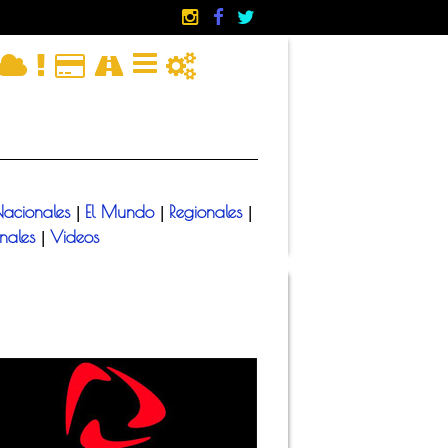
acionales
El Mundo
Regionales
|
|
|
onales
Videos
|