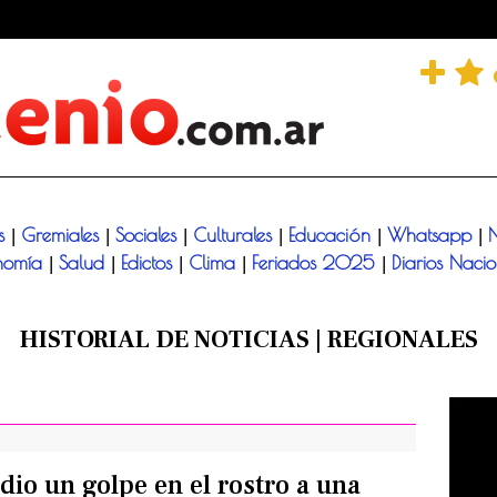
és
Gremiales
Sociales
Culturales
Educación
Whatsapp
N
|
|
|
|
|
|
nomía
Salud
Edictos
Clima
Feriados 2025
Diarios Naci
|
|
|
|
|
HISTORIAL DE NOTICIAS | REGIONALES
dio un golpe en el rostro a una