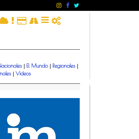
acionales
El Mundo
Regionales
|
|
|
onales
Videos
|