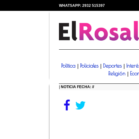
WHATSAPP: 2932 515397
|
Política
Policiales
Deportes
Inter
|
|
|
Religión
Eco
|
|
NOTICIA FECHA: //