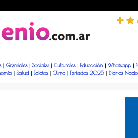
és
Gremiales
Sociales
Culturales
Educación
Whatsapp
N
|
|
|
|
|
|
nomía
Salud
Edictos
Clima
Feriados 2025
Diarios Naci
|
|
|
|
|