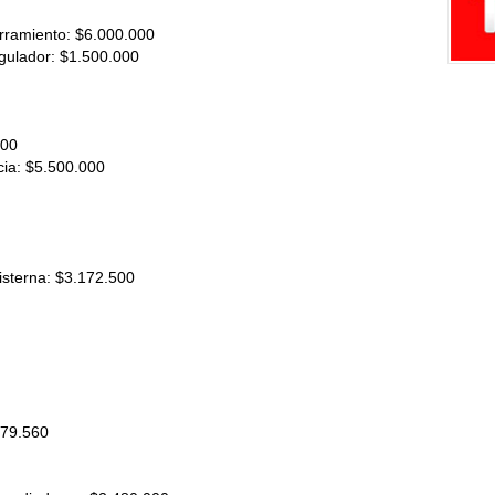
rramiento: $6.000.000
egulador: $1.500.000
000
cia: $5.500.000
isterna: $3.172.500
579.560