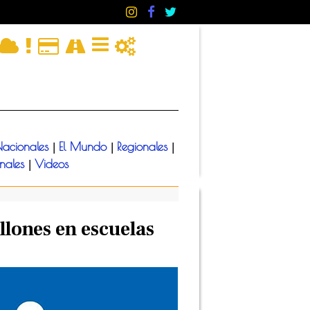
acionales
El Mundo
Regionales
|
|
|
onales
Videos
|
llones en escuelas