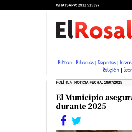
WHATSAPP: 2932 515397
|
Política
Policiales
Deportes
Inter
|
|
|
Religión
Eco
|
POLÍTICA |
NOTICIA FECHA: 18/07/2025
El Municipio asegur
durante 2025