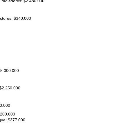
y radiadores: $2.480.000
actores: $340.000
15.000.000
 $2.250.000
00.000
.200.000
que: $377.000