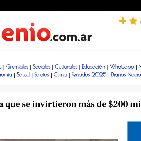
és
Gremiales
Sociales
Culturales
Educación
Whatsapp
N
|
|
|
|
|
|
nomía
Salud
Edictos
Clima
Feriados 2025
Diarios Naci
|
|
|
|
|
a que se invirtieron más de $200 mi