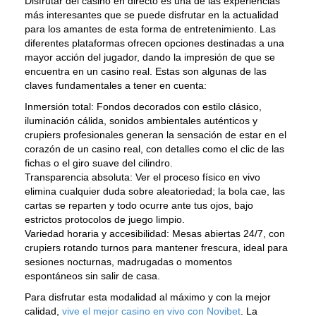
Disfrutar del casino en directo es una de las experiencias
más interesantes que se puede disfrutar en la actualidad
para los amantes de esta forma de entretenimiento. Las
diferentes plataformas ofrecen opciones destinadas a una
mayor acción del jugador, dando la impresión de que se
encuentra en un casino real. Estas son algunas de las
claves fundamentales a tener en cuenta:
Inmersión total: Fondos decorados con estilo clásico,
iluminación cálida, sonidos ambientales auténticos y
crupiers profesionales generan la sensación de estar en el
corazón de un casino real, con detalles como el clic de las
fichas o el giro suave del cilindro.
Transparencia absoluta: Ver el proceso físico en vivo
elimina cualquier duda sobre aleatoriedad; la bola cae, las
cartas se reparten y todo ocurre ante tus ojos, bajo
estrictos protocolos de juego limpio.
Variedad horaria y accesibilidad: Mesas abiertas 24/7, con
crupiers rotando turnos para mantener frescura, ideal para
sesiones nocturnas, madrugadas o momentos
espontáneos sin salir de casa.
Para disfrutar esta modalidad al máximo y con la mejor
calidad,
vive el mejor casino en vivo con Novibet
. La