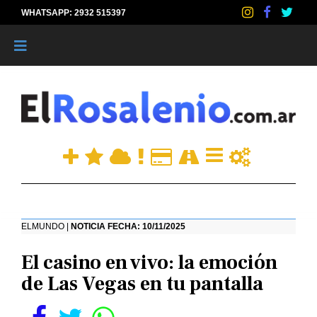
WHATSAPP: 2932 515397
|
ELMUNDO |
NOTICIA FECHA: 10/11/2025
El casino en vivo: la emoción
de Las Vegas en tu pantalla