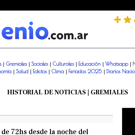
és
Gremiales
Sociales
Culturales
Educación
Whatsapp
N
|
|
|
|
|
|
nomía
Salud
Edictos
Clima
Feriados 2025
Diarios Naci
|
|
|
|
|
HISTORIAL DE NOTICIAS | GREMIALES
 de 72hs desde la noche del