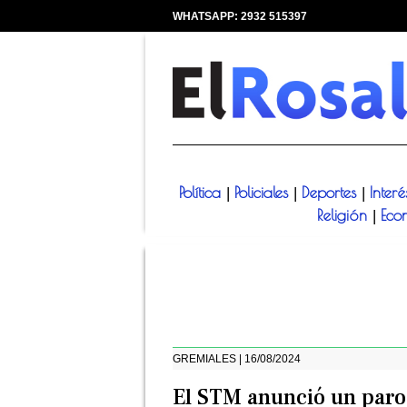
WHATSAPP: 2932 515397
|
Política
Policiales
Deportes
Inter
|
|
|
Religión
Eco
|
GREMIALES | 16/08/2024
El STM anunció un paro