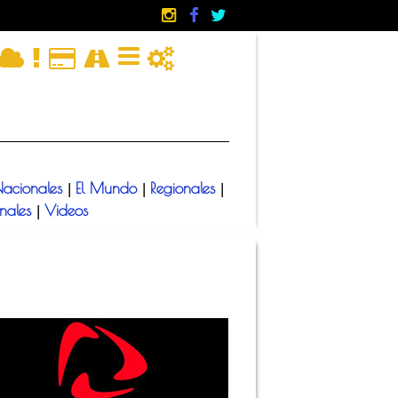
acionales
El Mundo
Regionales
|
|
|
onales
Videos
|