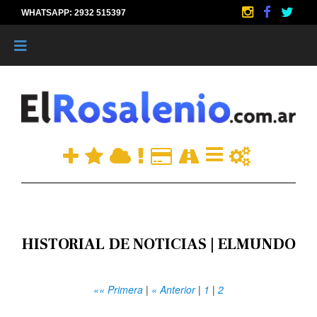
WHATSAPP: 2932 515397
|
HISTORIAL DE NOTICIAS | ELMUNDO
«« Primera
|
« Anterior
|
1
|
2