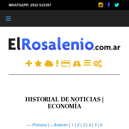
WHATSAPP: 2932 515397
|
HISTORIAL DE NOTICIAS |
ECONOMÍA
«« Primera
|
« Anterior
|
1
|
2
|
3
|
4
|
5
|
6