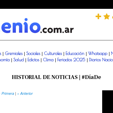
és
Gremiales
Sociales
Culturales
Educación
Whatsapp
N
|
|
|
|
|
|
nomía
Salud
Edictos
Clima
Feriados 2025
Diarios Naci
|
|
|
|
|
HISTORIAL DE NOTICIAS | #DíaDe
« Primera
|
« Anterior