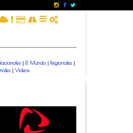
acionales
El Mundo
Regionales
|
|
|
onales
Videos
|