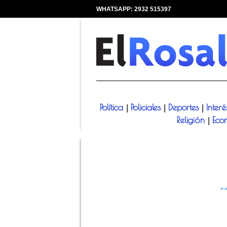
WHATSAPP: 2932 515397
|
Política
Policiales
Deportes
Inter
|
|
|
Religión
Eco
|
«