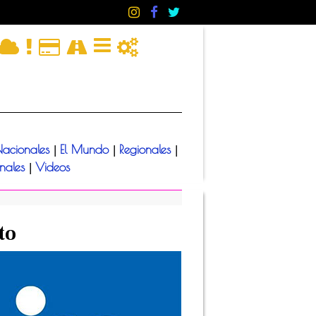
acionales
El Mundo
Regionales
|
|
|
onales
Videos
|
to