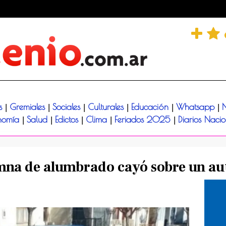
és
Gremiales
Sociales
Culturales
Educación
Whatsapp
N
|
|
|
|
|
|
nomía
Salud
Edictos
Clima
Feriados 2025
Diarios Naci
|
|
|
|
|
mna de alumbrado cayó sobre un au