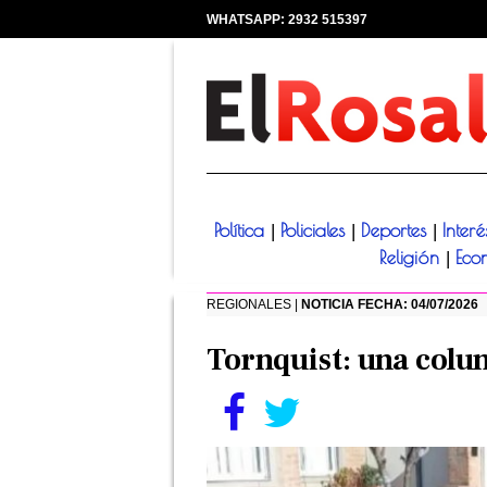
WHATSAPP: 2932 515397
|
Política
Policiales
Deportes
Inter
|
|
|
Religión
Eco
|
REGIONALES |
NOTICIA FECHA: 04/07/2026
Tornquist: una colu