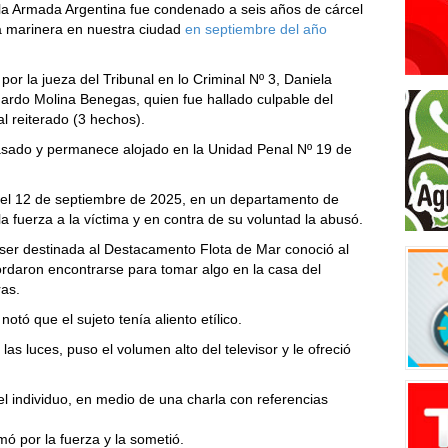
e la Armada Argentina fue condenado a seis años de cárcel
 marinera en nuestra ciudad
en septiembre del año
por la jueza del Tribunal en lo Criminal Nº 3, Daniela
ardo Molina Benegas, quien fue hallado culpable del
l reiterado (3 hechos).
 pasado y permanece alojado en la Unidad Penal Nº 19 de
el 12 de septiembre de 2025, en un departamento de
la fuerza a la víctima y en contra de su voluntad la abusó.
ser destinada al Destacamento Flota de Mar conoció al
rdaron encontrarse para tomar algo en la casa del
ras.
otó que el sujeto tenía aliento etílico.
as luces, puso el volumen alto del televisor y le ofreció
l individuo, en medio de una charla con referencias
mó por la fuerza y la sometió.