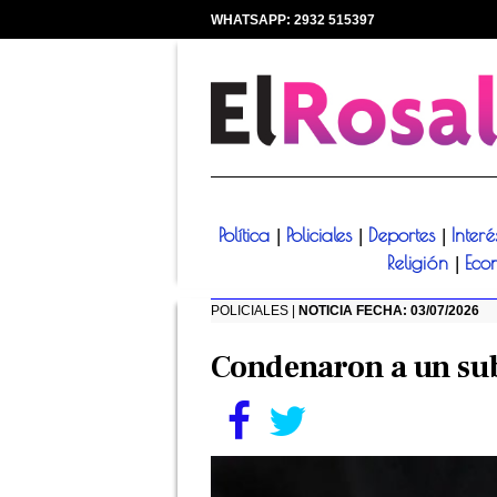
WHATSAPP: 2932 515397
|
Política
Policiales
Deportes
Inter
|
|
|
Religión
Eco
|
POLICIALES |
NOTICIA FECHA: 03/07/2026
Condenaron a un sub