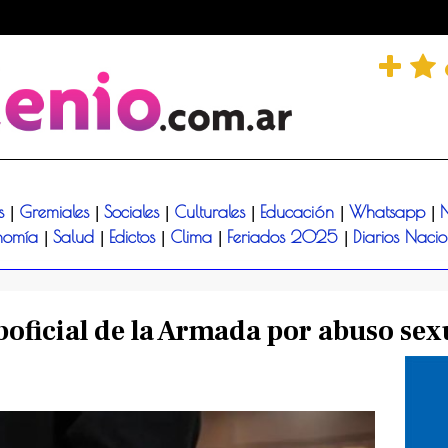
és
Gremiales
Sociales
Culturales
Educación
Whatsapp
N
|
|
|
|
|
|
nomía
Salud
Edictos
Clima
Feriados 2025
Diarios Naci
|
|
|
|
|
oficial de la Armada por abuso sexu