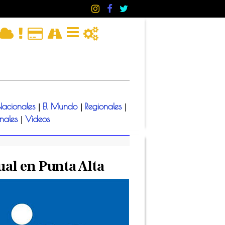
acionales
El Mundo
Regionales
|
|
|
onales
Videos
|
al en Punta Alta