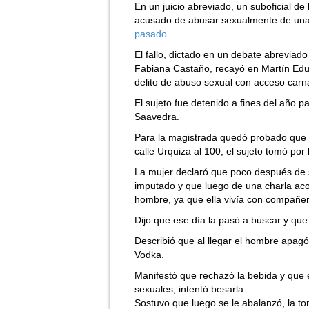
En un juicio abreviado, un suboficial d
acusado de abusar sexualmente de una
pasado.
El fallo, dictado en un debate abreviado 
Fabiana Castaño, recayó en Martín Edu
delito de abuso sexual con acceso carna
El sujeto fue detenido a fines del año
Saavedra.
Para la magistrada quedó probado que 
calle Urquiza al 100, el sujeto tomó por 
La mujer declaró que poco después de 
imputado y que luego de una charla aco
hombre, ya que ella vivía con compañe
Dijo que ese día la pasó a buscar y que n
Describió que al llegar el hombre apagó l
Vodka.
Manifestó que rechazó la bebida y que e
sexuales, intentó besarla.
Sostuvo que luego se le abalanzó, la to