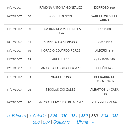
14/07/2007
---
RAMONA ANTONIA GONZALEZ
DORREGO 895
14/07/2007
38
JOSÉ LUIS NOYA
VARELA 251 VILLA
ARIAS
14/07/2007
89
ELSA BONINI VDA. DE DE LA
ROCA 38
RIVA
13/07/2007
81
ALBERTO LUIS PAFUNDI
PASO 1445
13/07/2007
79
HORACIO EDUARDO PEREZ
ALBERDI 319
13/07/2007
78
ABEL SUCCI
QUINTANA 440
12/07/2007
37
MARCELA FABIANA OCAMPO
COLÓN 145
11/07/2007
84
MIGUEL PONS
BERNARDO DE
IRIGOYEN 547
11/07/2007
25
NICOLÁS GONZALEZ
ALBATROS 27 CASA
158
10/07/2007
80
NICASIO LEIVA VDA. DE ALANÍZ
PUEYRREDÓN 564
«« Primera
|
« Anterior
|
329
|
330
|
331
|
332
|
333
|
334
|
335
|
336
|
337
|
Siguiente »
|
Última »»