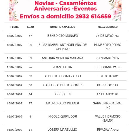
FECHA
EDAD
NOMBRE Y APELLIDO
CASA DE DUELO
18/07/2007
67
BENEDICTO MUNAFÓ
25 DE MAYO 750
18/07/2007
90
ELISA ISABEL ANTINORI VDA. DE
HUMBERTO PRIMO
GERBINO
746
17/07/2007
89
ANTONIA MENILDA MAIDANA
SAN MARTÍN 65
17/07/2007
---
JUAN RUEDA
BELGRANO 2155
16/07/2007
83
ALBERTO OSCAR ZARCO
ESTRADA 902
16/07/2007
68
CARLOS ALBERTO GOMEZ
DORREGO 129
16/07/2007
84
JOSÉ CELIS
25 DE MAYO 81
15/07/2007
77
MAURICIO SCHNEIDER
SARGENTO CABRAL
140
15/07/2007
4
NICOLE QUIPILDOR
VALLE HERMOSO
(SALTA)
15/07/2007
81
JOSEFA MARZULLIO
RIVADAVIA 942