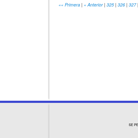
«« Primera
|
« Anterior
|
325
|
326
|
327
SE P