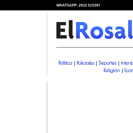
WHATSAPP: 2932 515397
|
Política
Policiales
Deportes
Inter
|
|
|
Religión
Eco
|