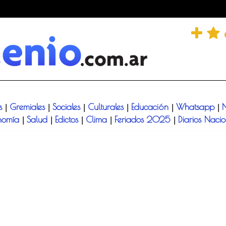
és
Gremiales
Sociales
Culturales
Educación
Whatsapp
N
|
|
|
|
|
|
nomía
Salud
Edictos
Clima
Feriados 2025
Diarios Naci
|
|
|
|
|