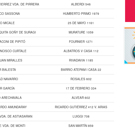
IERREZ VDA. DE PIRRERA
ALBERDI 546
SCO SASSONA
HUMBERTO PRIMO 1979
O MICALE
25 DE MAYO 1161
QUITA GOÑY DE SURAGI
MURATURE 1059
ACONI DE PIPITÓ
FOURNIER 1271
ANCISCO CURTALE
ALBATROS V CASA 112
JUAN MIRALLES
RIVADAVIA 1185
R BALESTA
BARRIO ATEPAM I CASA 22
AD NAVARRO
ROSALES 602
R GARCÍA
17 DE FEBRERO 334
O ARECHAVALA
ALVEAR 602
ARDO AMUNDARAY
RICARDO GUTIÉRREZ 412 V. ARIAS
 VDA. DE ASTIASARAN
LUIGGI 708
E VDA. DE MONTI
SAN MARTÍN 859