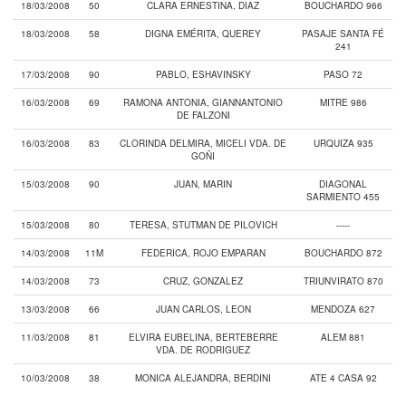
18/03/2008
50
CLARA ERNESTINA, DIAZ
BOUCHARDO 966
18/03/2008
58
DIGNA EMÉRITA, QUEREY
PASAJE SANTA FÉ
241
17/03/2008
90
PABLO, ESHAVINSKY
PASO 72
16/03/2008
69
RAMONA ANTONIA, GIANNANTONIO
MITRE 986
DE FALZONI
16/03/2008
83
CLORINDA DELMIRA, MICELI VDA. DE
URQUIZA 935
GOÑI
15/03/2008
90
JUAN, MARIN
DIAGONAL
SARMIENTO 455
15/03/2008
80
TERESA, STUTMAN DE PILOVICH
-----
14/03/2008
11M
FEDERICA, ROJO EMPARAN
BOUCHARDO 872
14/03/2008
73
CRUZ, GONZALEZ
TRIUNVIRATO 870
13/03/2008
66
JUAN CARLOS, LEON
MENDOZA 627
11/03/2008
81
ELVIRA EUBELINA, BERTEBERRE
ALEM 881
VDA. DE RODRIGUEZ
10/03/2008
38
MONICA ALEJANDRA, BERDINI
ATE 4 CASA 92