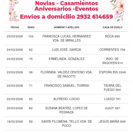
FECHA
EDAD
NOMBRE Y APELLIDO
CASA DE DUELO
25/03/2008
104
FRANCISCA LUCAS, HERNANDEZ
ROCA 895
VDA. DE MIRALLES
24/03/2008
62
LUIS JOSÉ, GARCIA
CORRIENTES 706
24/03/2008
75
ERMELINDA, GONZALEZ
BDO. DE
IRIGOYEN 914
23/03/2008
58
FLORINDA, VALDEZ CENTENO VDA.
ESPORA BIS 3346
DE FAGOTTI
23/03/2008
71
FRANCISCO SAMUEL, TORRISI
TIERRA DEL
FUEGO 564
22/03/2008
80
ALFREDO, LISCIO
LUIGGI 791
20/03/2008
60
SUSANA BEATRIZ, LOPEZ DE
JUJUY 367
PEDRAZA
19/03/2008
80
SANTA FILOMENA, TELLO VDA. DE
JESÚS MARÍA 848
PUCCI