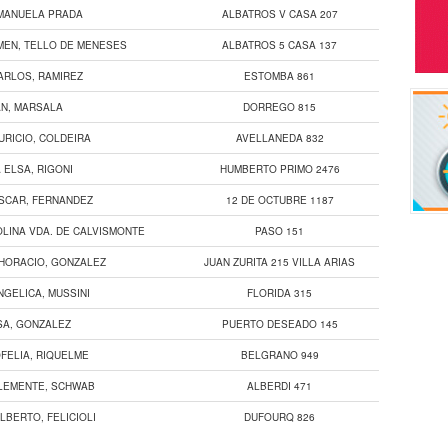
MANUELA PRADA
ALBATROS V CASA 207
MEN, TELLO DE MENESES
ALBATROS 5 CASA 137
ARLOS, RAMIREZ
ESTOMBA 861
AN, MARSALA
DORREGO 815
URICIO, COLDEIRA
AVELLANEDA 832
 ELSA, RIGONI
HUMBERTO PRIMO 2476
SCAR, FERNANDEZ
12 DE OCTUBRE 1187
OLINA VDA. DE CALVISMONTE
PASO 151
HORACIO, GONZALEZ
JUAN ZURITA 215 VILLA ARIAS
NGELICA, MUSSINI
FLORIDA 315
SA, GONZALEZ
PUERTO DESEADO 145
FELIA, RIQUELME
BELGRANO 949
LEMENTE, SCHWAB
ALBERDI 471
LBERTO, FELICIOLI
DUFOURQ 826