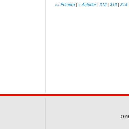
«« Primera
|
« Anterior
|
312
|
313
|
314
SE P