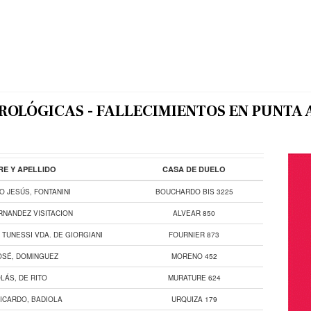
ROLÓGICAS - FALLECIMIENTOS EN PUNTA 
E Y APELLIDO
CASA DE DUELO
IO JESÚS, FONTANINI
BOUCHARDO BIS 3225
RNANDEZ VISITACION
ALVEAR 850
 TUNESSI VDA. DE GIORGIANI
FOURNIER 873
OSÉ, DOMINGUEZ
MORENO 452
LÁS, DE RITO
MURATURE 624
ICARDO, BADIOLA
URQUIZA 179