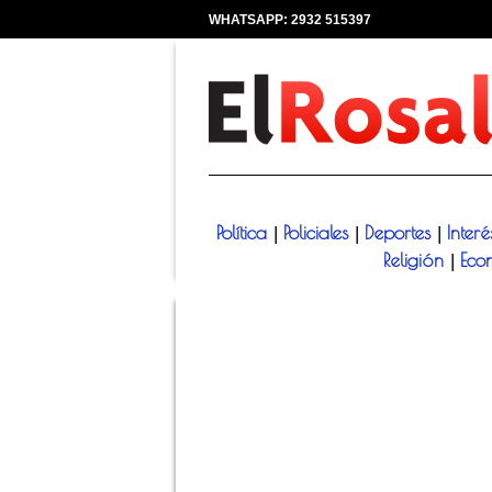
WHATSAPP: 2932 515397
|
Política
Policiales
Deportes
Inter
|
|
|
Religión
Eco
|