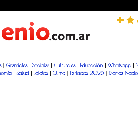
és
Gremiales
Sociales
Culturales
Educación
Whatsapp
N
|
|
|
|
|
|
nomía
Salud
Edictos
Clima
Feriados 2025
Diarios Naci
|
|
|
|
|